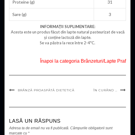
Proteine (g)
31
Sare (g)
3
INFORMAȚII SUPLIMENTARE:
Acesta este un produs făcut din lapte natural pasteurizat de vacă
și conține lactoză din lapte.
Se va păstra la rece între 2-4*C.
Înapoi la categoria Brânzeturi/Lapte Praf
BRÂNZĂ PROASPĂTĂ DIETETICĂ
ÎN CURÂND …
LASĂ UN RĂSPUNS
Adresa ta de email nu va fi publicată.
Câmpurile obligatorii sunt
marcate cu
*