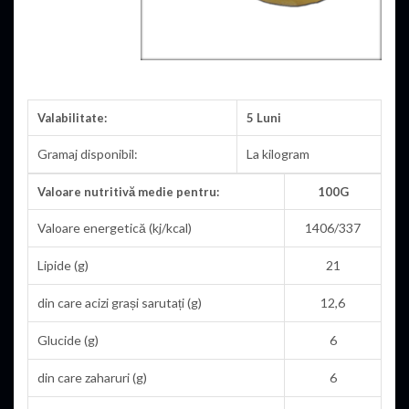
Valabilitate:
5 Luni
Gramaj disponibil:
La kilogram
Valoare nutritivă medie pentru:
100G
Valoare energetică (kj/kcal)
1406/337
Lipide (g)
21
din care acizi grași sarutați (g)
12,6
Glucide (g)
6
din care zaharuri (g)
6